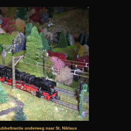
ubbeltractie
onderweg naar
St. Niklaus