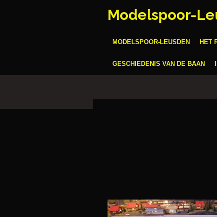
Ga
Modelspoor-Le
direct
naar
MODELSPOOR-LEUSDEN
HET 
de
hoofdinhoud
GESCHIEDENIS VAN DE BAAN